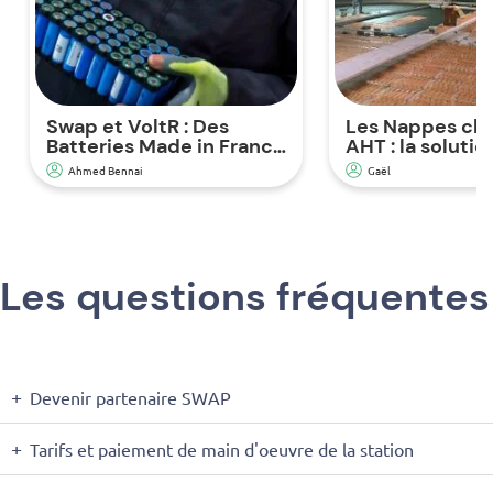
Swap et VoltR : Des
Les Nappes cha
Batteries Made in France
AHT : la solutio
pour une Performance
chauffage au so
Ahmed Bennai
Gaël
Durable et d’Impact
une efficacité
Environnemental Réduit.
énergétique
Les questions fréquentes
Devenir partenaire SWAP
Tarifs et paiement de main d'oeuvre de la station